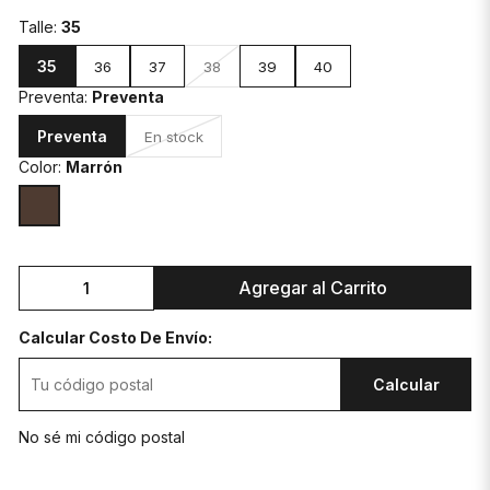
Talle:
35
35
36
37
38
39
40
Preventa:
Preventa
Preventa
En stock
Color:
Marrón
Agregar al Carrito
Calcular Costo De Envío:
Calcular
No sé mi código postal