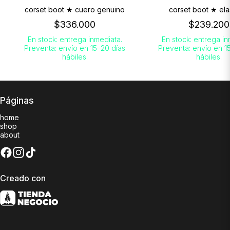
corset boot ★ cuero genuino
corset boot ★ ela
$336.000
$239.200
En stock: entrega inmediata.
En stock: entrega in
Preventa: envío en 15–20 días
Preventa: envío en 1
hábiles.
hábiles.
Páginas
home
shop
about
Creado con