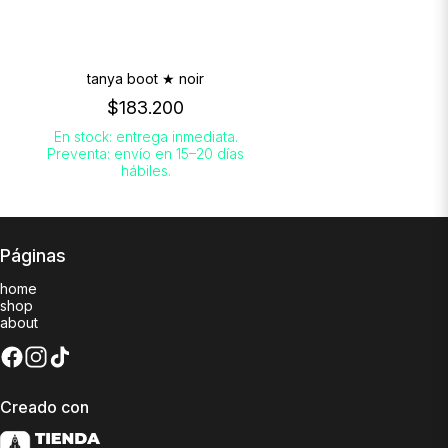
tanya boot ★ noir
$183.200
En stock: entrega inmediata.
Preventa: envío en 15–20 días
hábiles.
Páginas
home
shop
about
Creado con