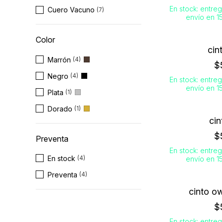
En stock: entreg
Cuero Vacuno
(7)
envío en 15
Color
cin
Marrón
(4)
$
Negro
(4)
En stock: entreg
envío en 15
Plata
(1)
Dorado
(1)
cin
$
Preventa
En stock: entreg
En stock
envío en 15
(4)
Preventa
(4)
cinto o
$
En stock: entreg