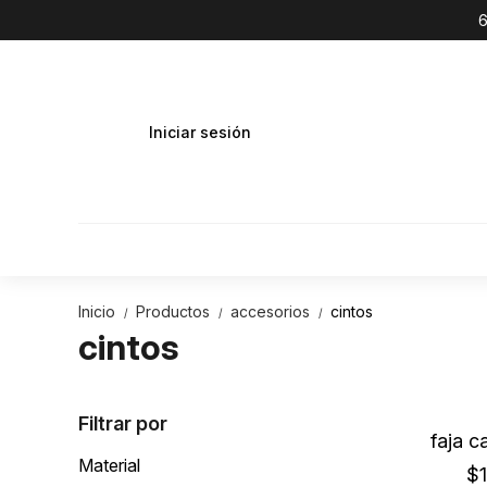
6
Iniciar sesión
Inicio
Productos
accesorios
cintos
/
/
/
cintos
Filtrar por
faja c
Material
$1