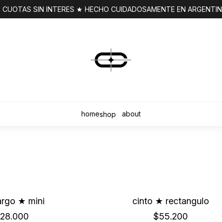
 CUOTAS SIN INTERES ★ HECHO CUIDADOSAMENTE EN ARGENTI
home
about
shop
argo ★ mini
cinto ★ rectangulo
28.000
$55.200