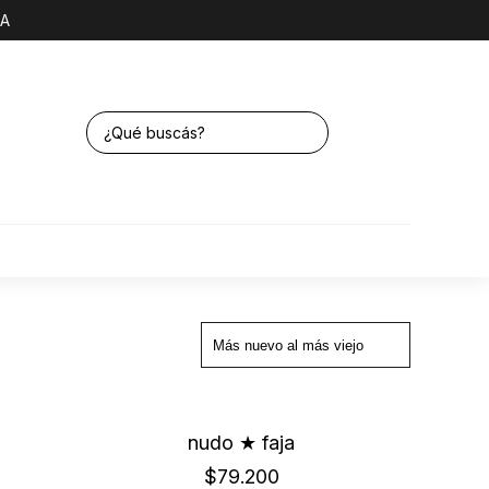
NA
nudo ★ faja
$79.200