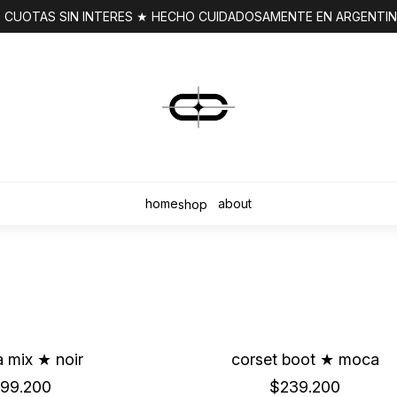
 CUOTAS SIN INTERES ★ HECHO CUIDADOSAMENTE EN ARGENTI
home
about
shop
a mix ★ noir
corset boot ★ moca
99.200
$239.200