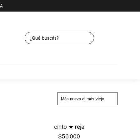
NA
cinto ★ reja
$56.000